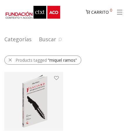
0
CARRITO
Categorías
Buscar
Products tagged
“miquel ramos”