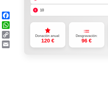
€
Facebook
WhatsApp
Donación anual:
Desgravación:
120 €
96 €
Copy
Link
Email