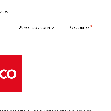
URSOS
0
ACCESO / CUENTA
CARRITO
stria del odio, CTXT y Acción Contra el Odio se