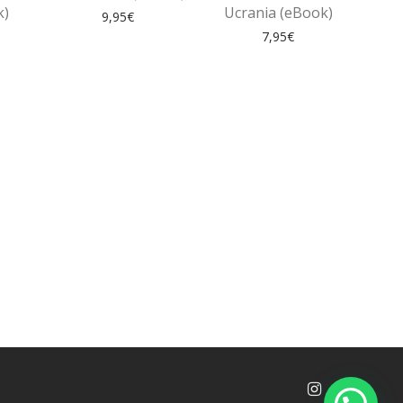
k)
Ucrania (eBook)
9,95
€
7,95
€