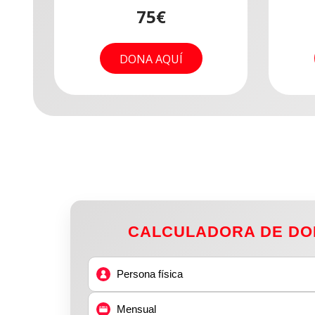
colaborador/a
adelante
donación por B
75€
12€
8€
Abre Bizum, seleccion
DONA
a ONG
e introduce el
c
DONA AQUÍ
DONA AQUÍ
AQUÍ
13589
.
DONA AQUÍ
* Si quieres desgravar tu apo
rellena este formulario
antes de
Bizum.
CALCULADORA DE DO