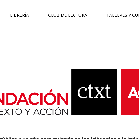
LIBRERÍA
CLUB DE LECTURA
TALLERES Y C
úblico y un año persiguiendo en los tribunales a la indu