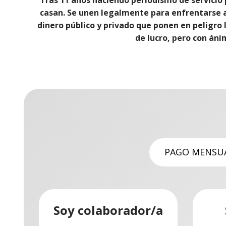
casan. Se unen legalmente para enfrentarse 
dinero público y privado que ponen en peligro
de lucro, pero con áni
PAGO MENSU
Soy colaborador/a
Soy
De 20€ en
¿Quieres realiza
Soy amiga/o