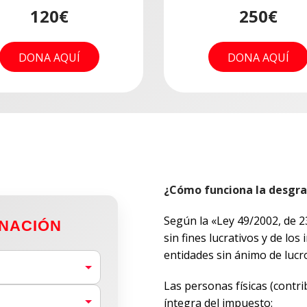
izum?
120€
25€
50€
250€
a
Donar
ódigo
DONA AQUÍ
DONA AQUÍ
DONA AQUÍ
DONA AQUÍ
rtación,
 enviar el
¿Cómo funciona la desgra
Según la «Ley 49/2002, de 23
NACIÓN
sin fines lucrativos y de lo
entidades sin ánimo de lucro
Las personas físicas (contr
íntegra del impuesto: