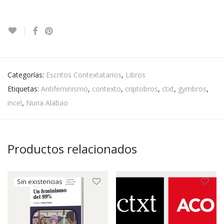
Categorías:
Escritos Contextatarios
,
Libros
Etiquetas:
Antifeminismo
,
contexto
,
criptobros
,
ctxt
,
gymbros
,
incel
,
Nuria Alabao
Productos relacionados