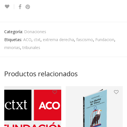
Categoría:
Donaciones
Etiquetas:
ACO
,
ctxt
,
extrema derecha
,
fascismo
,
Fundacion
,
minorias
,
tribunales
Productos relacionados