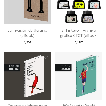
La invasión de Ucrania
El Tintero – Archivo
(eBook)
gráfico CTXT (eBook)
7,95
€
5,00
€
Catorce palabras para
#SeAcabó (eBook)