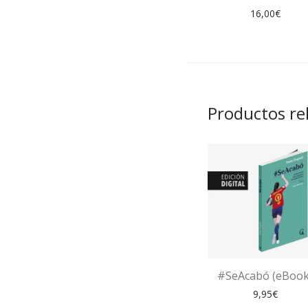
16,00
€
Productos re
#SeAcabó (eBook
9,95
€