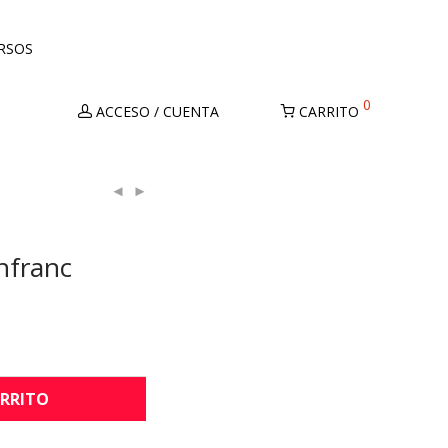
URSOS
0
ACCESO / CUENTA
CARRITO
nfranc
ARRITO