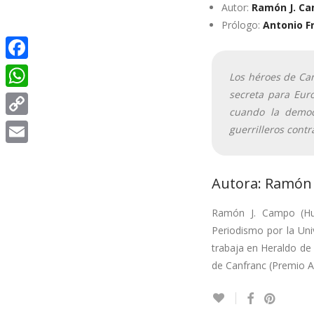
Autor:
Ramón J. C
Prólogo:
Antonio F
Facebook
Los héroes de Can
secreta para Euro
WhatsApp
cuando la democ
Copy
guerrilleros contra
Link
Email
Autora: Ramón
Ramón J. Campo (Hue
Periodismo por la Un
trabaja en Heraldo de 
de Canfranc (Premio A