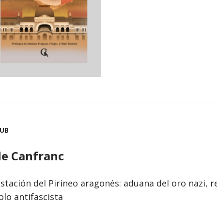
PUB
de Canfranc
stación del Pirineo aragonés: aduana del oro nazi, re
olo antifascista