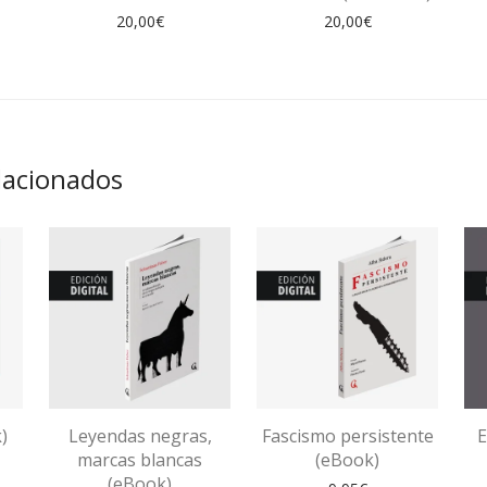
20,00
€
20,00
€
lacionados
)
Leyendas negras,
Fascismo persistente
E
marcas blancas
(eBook)
(eBook)