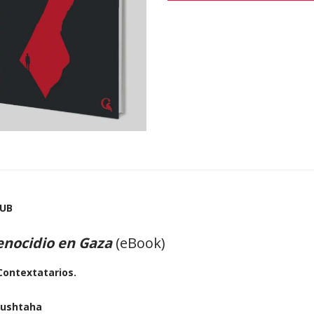
PUB
genocidio en Gaza
(eBook)
Contextatarios.
ushtaha