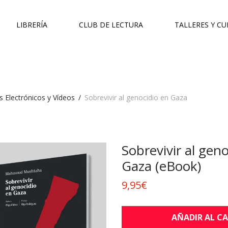
LIBRERÍA
CLUB DE LECTURA
TALLERES Y C
s Electrónicos y Vídeos
/
Sobrevivir al genocidio en Gaza
Sobrevivir al gen
Gaza (eBook)
9,95
€
AÑADIR AL C