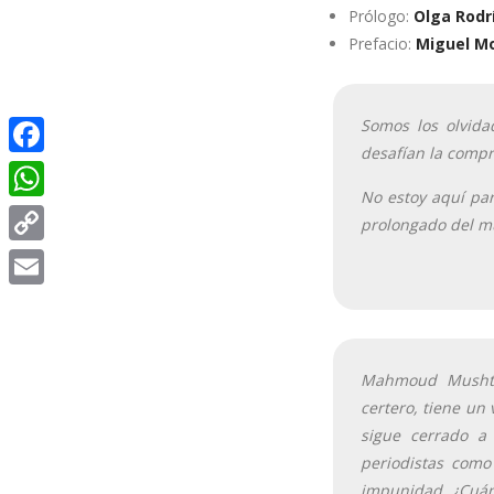
Prólogo:
Olga Rodr
Prefacio:
Miguel M
Somos los olvida
desafían la compr
Facebook
No estoy aquí par
WhatsApp
prolongado del mu
Copy
Link
Email
Mahmoud Mushtah
certero, tiene un
sigue cerrado a
periodistas como
impunidad. ¿Cuán