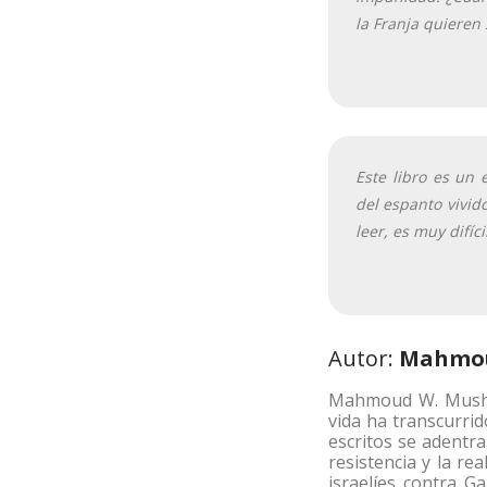
la Franja quieren
Este libro es un 
del espanto vivid
leer, es muy difíci
Autor:
Mahmou
Mahmoud W. Mushtah
vida ha transcurrid
escritos se adentr
resistencia y la re
israelíes contra G