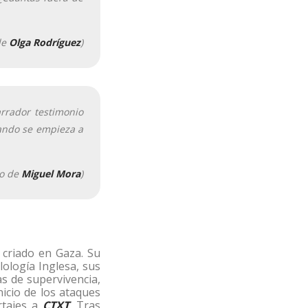
de
Olga Rodríguez
)
arrador testimonio
uando se empieza a
io de
Miguel Mora
)
 criado en Gaza. Su
ilología Inglesa, sus
s de supervivencia,
nicio de los ataques
rtajes a
CTXT
. Tras