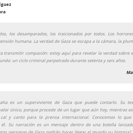
íguez
ora
dos, los desamparados, los traicionados por todos. Los horror
ensión humana. La verdad de Gaza se escapa a la cámara, la plum
a transmitir compasión: estoy aquí para revelar la verdad sobre 
ndo: un ciclo criminal perpetrado durante setenta y seis años.
Ma
a es un superviviente de Gaza que puede contarlo. Su test
 valor único, porque procede de un lugar que aún hoy, mientras esc
 cal y canto para la prensa internacional. Conocemos lo que 
 él. Su narración es un mensaje dentro de una botella lanzad
tas personas de Gaza podrán hacer llegar al mundo su historia? 