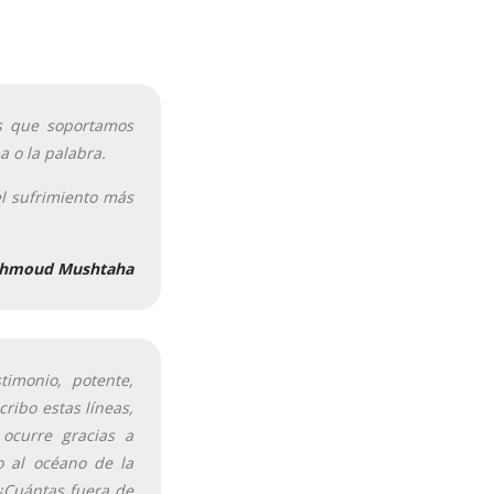
es que soportamos
a o la palabra.
el sufrimiento más
hmoud Mushtaha
imonio, potente,
ribo estas líneas,
ocurre gracias a
o al océano de la
¿Cuántas fuera de