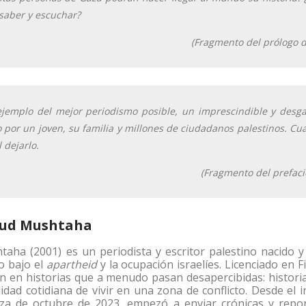
 saber y escuchar?
(Fragmento del prólogo 
ejemplo del mejor periodismo posible, un imprescindible y desg
o por un joven, su familia y millones de ciudadanos palestinos. C
l dejarlo.
(Fragmento del prefac
d Mushtaha
a (2001) es un periodista y escritor palestino nacido y
o bajo el
apartheid
y la ocupación israelíes. Licenciado en F
an en historias que a menudo pasan desapercibidas: historia
alidad cotidiana de vivir en una zona de conflicto. Desde el i
aza de octubre de 2023, empezó a enviar crónicas y repo