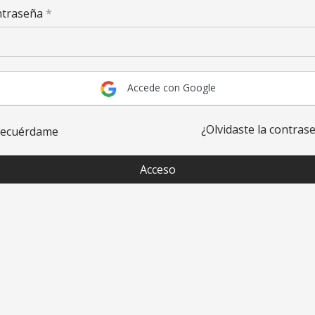
ntraseña
*
Accede con Google
¿Olvidaste la contras
ecuérdame
Acceso