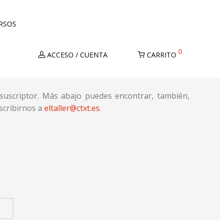
URSOS
0
ACCESO / CUENTA
CARRITO
suscriptor. Más abajo puedes encontrar, también,
scribirnos a
eltaller@ctxt.es
.