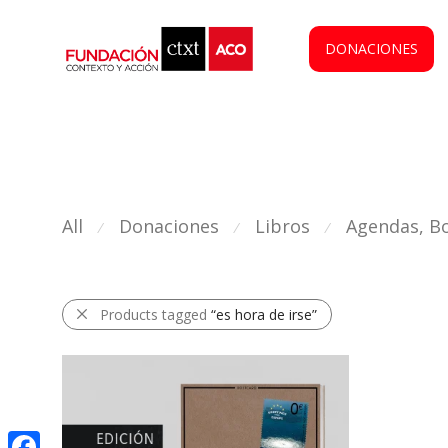
DONACIONES
All
Donaciones
Libros
Agendas, Bo
⁄
⁄
⁄
Products tagged
“es hora de irse”