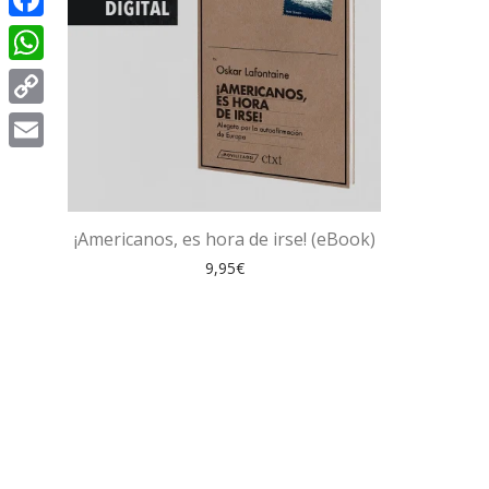
Facebook
WhatsApp
Copy
Link
Email
¡Americanos, es hora de irse! (eBook)
9,95
€