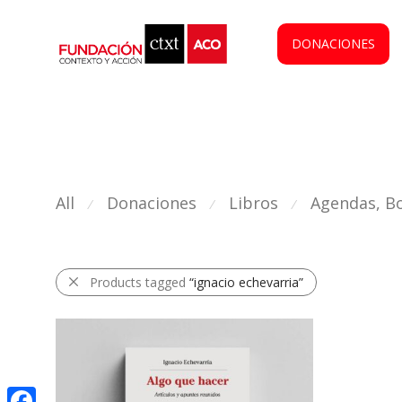
DONACIONES
All
Donaciones
Libros
Agendas, Bo
⁄
⁄
⁄
Products tagged
“ignacio echevarria”