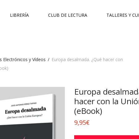
LIBRERÍA
CLUB DE LECTURA
TALLERES Y C
s Electrónicos y Vídeos
/
Europa desalmada. ¿Qué hacer con
ook)
Europa desalmad
hacer con la Uni
(eBook)
9,95
€