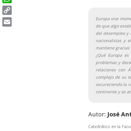
WhatsApp
Europa vive momen
Copy
de que algo estab
Link
Email
del desempleo y l
nacionalistas y 
mantiene gracias 
¿Qué Europa es p
problemas y decepc
relaciones con 
complejo de su t
oscureciendo la re
continente y se a
Autor:
José An
Catedrático en la Facu