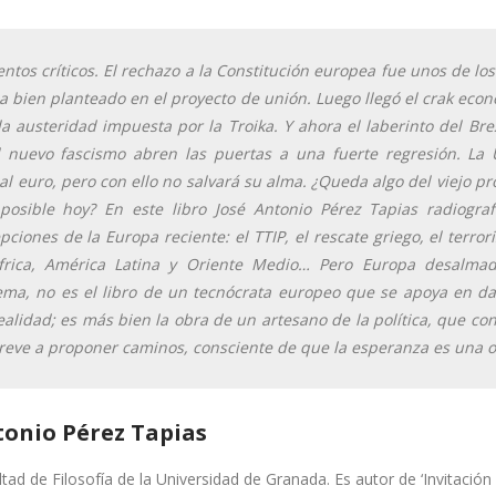
tos críticos. El rechazo a la Constitución europea fue unos de los
a bien planteado en el proyecto de unión. Luego llegó el crak eco
a austeridad impuesta por la Troika. Y ahora el laberinto del Brex
el nuevo fascismo abren las puertas a una fuerte regresión. La
al euro, pero con ello no salvará su alma. ¿Queda algo del viejo p
osible hoy? En este libro José Antonio Pérez Tapias radiografí
iones de la Europa reciente: el TTIP, el rescate griego, el terror
África, América Latina y Oriente Medio… Pero Europa desalmad
ema, no es el libro de un tecnócrata europeo que se apoya en da
alidad; es más bien la obra de un artesano de la política, que con
treve a proponer caminos, consciente de que la esperanza es una o
tonio Pérez Tapias
ltad de Filosofía de la Universidad de Granada. Es autor de ‘Invitación