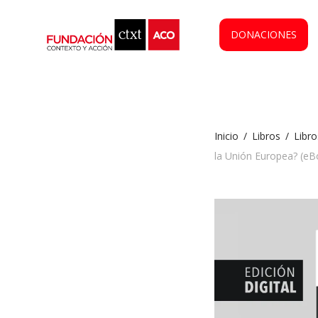
DONACIONES
Inicio
/
Libros
/
Libro
la Unión Europea? (eB