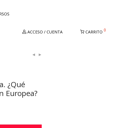
URSOS
0
ACCESO / CUENTA
CARRITO
a. ¿Qué
ón Europea?